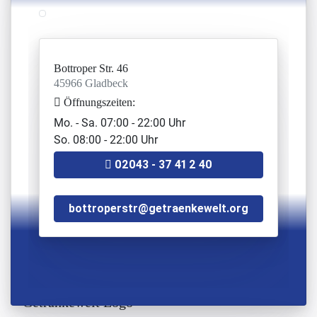
Rampe
Wiescherstr. 77 a
44623 Herne
Bottroper Str. 46
Öffnungszeiten:
45966 Gladbeck
Mo. - Fr. 09:00-18:00 Uhr
Öffnungszeiten:
Sa. 09:00-16:00 Uhr (So. geschlossen)
Mo. - Sa. 07:00 - 22:00 Uhr
(0 23 23) 49 12 15
So. 08:00 - 22:00 Uhr
Getränkewelt Matti
02043 - 37 41 2 40
Lewackerstr. 61
44879 Bochum
bottroperstr@getraenkewelt.org
Öffnungszeiten:
Mo. - Fr. 09:00 – 19:00 Uhr
Sa. 09:00 – 16:00 Uhr (So. geschlossen)
+49 234 492309
Getränkewelt Tüker