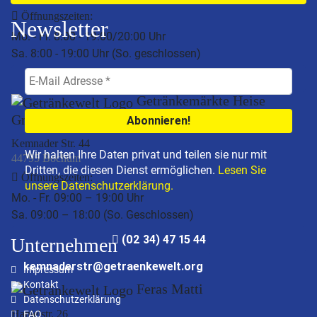
Öffnungszeiten:
Newsletter
Mo. - Fr. 8:00 - 19:00/20:00 Uhr
Sa. 8:00 - 19:00 Uhr (So. geschlossen)
(02 01) 27 87 85 96
Getränkemärkte Heise
GmbH #BO-KEM
Kemnader Str. 44
Wir halten Ihre Daten privat und teilen sie nur mit
44795 Bochum
Dritten, die diesen Dienst ermöglichen.
Lesen Sie
Öffnungszeiten:
unsere Datenschutzerklärung.
Mo. - Fr. 09:00 – 19:00 Uhr
Sa. 09:00 – 18:00 (So. Geschlossen)
(02 34) 47 15 44
Unternehmen
kemnaderstr@getraenkewelt.org
Impressum
Kontakt
Feras Matti
Datenschutzerklärung
Hanielstr. 26
FAQ