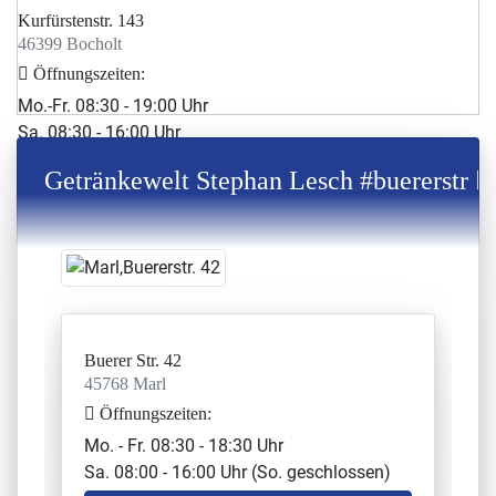
Kurfürstenstr. 143
46399 Bocholt
Öffnungszeiten:
Mo.-Fr. 08:30 - 19:00 Uhr
Sa. 08:30 - 16:00 Uhr
+49 2871 9555730
Getränkewelt Stephan Lesch #buererstr
Getränkewelt Heise
Willicher Str. 7
47807 Krefeld
Öffnungszeiten:
Mo-Fr: 09:00 - 19:00 Uhr
Sa: 08:00 - 16:00 Uhr
Buerer Str. 42
45768 Marl
+49 2151 6232115
Öffnungszeiten:
willicherstr@getraenkewelt.org
Mo. - Fr. 08:30 - 18:30 Uhr
Getränkewelt Kister
Sa. 08:00 - 16:00 Uhr (So. geschlossen)