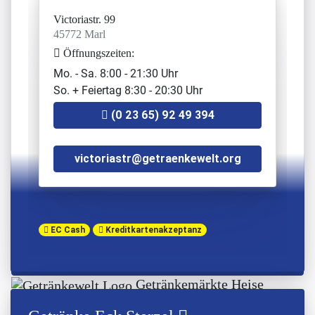
45966 Gladbeck
Victoriastr. 99
Öffnungszeiten:
45772 Marl
Mo. - Sa. 07:00 - 22:00 Uhr
Öffnungszeiten:
So. 08:00 - 22:00 Uhr
Mo. - Sa. 8:00 - 21:30 Uhr
So. + Feiertag 8:30 - 20:30 Uhr
02043 - 37 41 2 40
(0 23 65) 92 49 394
bottroperstr@getraenkewelt.org
Terdin`s Getränkewelt
victoriastr@getraenkewelt.org
Bülser Str. 230
45967 Gladbeck
Öffnungszeiten:
Mo. - Sa. 07:00 - 22:00 Uhr
EC Cash
Kreditkartenakzeptanz
So. 09:00 - 22:00 Uhr
0 20 43 - 62 160
Getränkemärkte Heise
GmbH #CAS-BHF