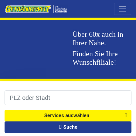
Über 60x auch in
Ihrer Nähe.
Finden Sie Ihre
Wunschfiliale!
Services auswählen
Suche