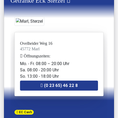
Getränke Eck Sterzel
Bahnhofstr. 305
44579 Castrop-Rauxel
Öffnungszeiten:
Mo. - Fr. 09:00 - 20:00 Uhr
Sa. 09:00 - 18:00 Uhr (So. geschlossen)
(02 305) 44 12 108
Ovelheider Weg 16
45772 Marl
bahnhofstr@getraenkewelt.org
Öffnungszeiten:
Stiepeler Getränkemarkt
Mo. - Fr. 08:00 – 20:00 Uhr
#stiepeler
Sa. 08:00 - 20:00 Uhr
Surkenstr. 83
So. 13:00 - 18:00 Uhr
44797 Bochum
(0 23 65) 46 22 8
Öffnungszeiten:
Mo. - Fr. 09:00 - 19:00 Uhr
Sa. 09:00 - 14:00 Uhr (So. geschlossen)
+49 234 791 391
EC Cash