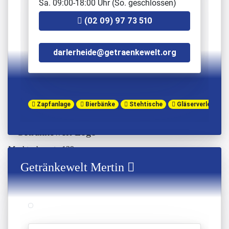
Sa. 09:00-18:00 Uhr (So. geschlossen)
#teelbruch
(02 09) 97 73 510
Im Teelbruch 69
45219 Essen-Kettwig
Öffnungszeiten:
darlerheide@getraenkewelt.org
Mo. - Fr. 9:00 - 18:30 Uhr
Sa. 9:00 - 14:00 Uhr (So. geschlossen)
(0 20 54) 84 119
Zapfanlage
Bierbänke
Stehtische
Gläserverleih
teelbruch@getraenkewelt.org
Efe Coban
Mechtenbergstr. 129
45884 Gelsenkirchen
Getränkewelt Mertin
Öffnungszeiten:
Mo. - Fr. 06:00 - 21:00 Uhr
Sa. 07:00 - 21:00 Uhr
So. 09:00 - 21:00 Uhr