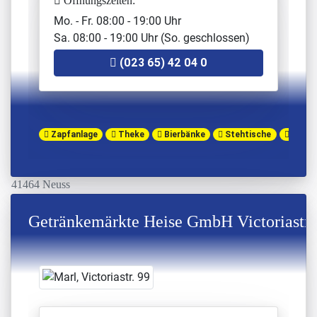
Öffnungszeiten:
Mo. - Fr. 08:00 - 19:00 Uhr
Im Garbrock 1
Sa. 08:00 - 19:00 Uhr (So. geschlossen)
48683 Ahaus-Ottenstein
Öffnungszeiten:
(023 65) 42 04 0
Mo.-Fr. 09:00 - 18:00 Uhr
Sa. 09:00 - 13:30 Uhr
+49 2561 81926
Zapfanlage
Theke
Bierbänke
Stehtische
Gläser
Getränkewelt Bako
Am Krausenbaum 48
41464 Neuss
Öffnungszeiten:
Getränkemärkte Heise GmbH Victoriastr
Mo.-Sa. 08:00-19:00
+49 (2131) 741576
Getränkewelt Heise #GLA-
BOT
Bottroper Str. 46