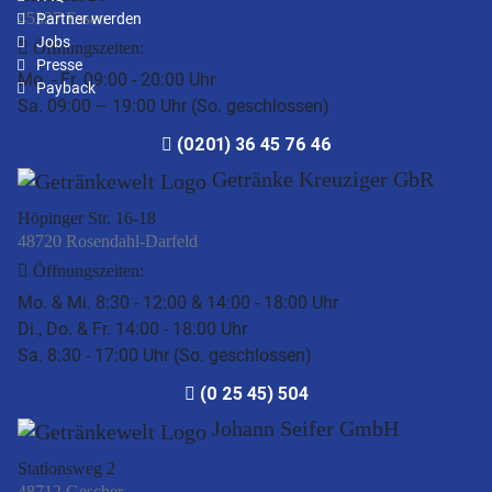
45327 Essen
Partner werden
Jobs
Öffnungszeiten:
Presse
Mo. - Fr. 09:00 - 20:00 Uhr
Payback
Sa. 09:00 – 19:00 Uhr (So. geschlossen)
(0201) 36 45 76 46
Getränke Kreuziger GbR
Höpinger Str. 16-18
48720 Rosendahl-Darfeld
Öffnungszeiten:
Mo. & Mi. 8:30 - 12:00 & 14:00 - 18:00 Uhr
Di., Do. & Fr. 14:00 - 18:00 Uhr
Sa. 8:30 - 17:00 Uhr (So. geschlossen)
(0 25 45) 504
Johann Seifer GmbH
Stationsweg 2
48712 Gescher