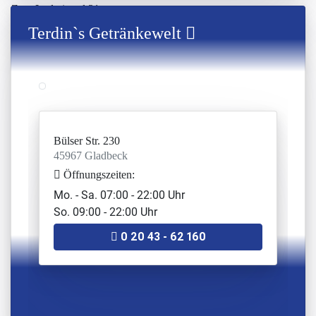
Zum Ludwigstal 31
45527 Hattingen
Terdin`s Getränkewelt
Öffnungszeiten:
Mo. - Fr. 08:30 – 19:00 Uhr
Sa. 08:00 – 17:00 Uhr (So. geschlossen)
(0 23 24) 32 8 15
Getränkewelt Fasselt
Bülser Str. 230
Marellenkämpe 2
45967 Gladbeck
46514 Schermbeck
Öffnungszeiten:
Öffnungszeiten:
Mo. - Sa. 07:00 - 22:00 Uhr
Mo-Fr: 09:00 – 18:00 Uhr
So. 09:00 - 22:00 Uhr
Sa: 08:00 - 14:00 Uhr (So geschlossen)
0 20 43 - 62 160
+49 2853 604239
Getränkewelt Stephan Lesch
#buererstr
Buerer Str. 42