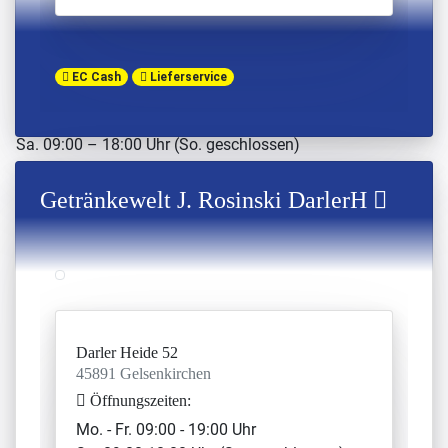
#ostring
Ostring 2b
40882 Ratingen
EC Cash
Lieferservice
Öffnungszeiten:
Mo. - Fr. 09:00 – 19:00 Uhr
Sa. 09:00 – 18:00 Uhr (So. geschlossen)
+49 2102 9399257
Getränkewelt J. Rosinski DarlerH
Getränkewelt Coban
#bonifaciusstr
Bonifaciusstr. 110
45309 Essen
Öffnungszeiten:
Mo. - Fr. 08:00 – 18:00 Uhr
Darler Heide 52
Sa. 08:00 - 16:00 Uhr (So. geschlossen)
45891 Gelsenkirchen
Öffnungszeiten:
(0201) 95 95 62 50
Mo. - Fr. 09:00 - 19:00 Uhr
Getränke Heise GmbH