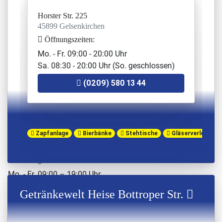
(0209) 120 88 43
Horster Str. 225
Getränkewelt
45899 Gelsenkirchen
Mintarderstr. 56
Öffnungszeiten:
45481 Mülheim
Mo. - Fr. 09:00 - 20:00 Uhr
Öffnungszeiten:
Sa. 08:30 - 20:00 Uhr (So. geschlossen)
Mo. - Fr. 08:00 – 18:30 Uhr
(0209) 580 13 44
Sa. 08:00 – 14:00 Uhr (So. geschlossen)
(02 08) 48 03 36
Strecker Getränke
Zapfanlage
Bierbänke
Stehtische
Gläserverleih
Kaiserstr. 252
45699 Herten
Öffnungszeiten:
Mo. - Fr. 09:00 – 19:00 Uhr
Sa. 08:00 – 18:00 Uhr (So. Geschlossen)
Getränkewelt Heise Bottroper Str.
(0 23 66) 38 300
Getränkewelt Getränke