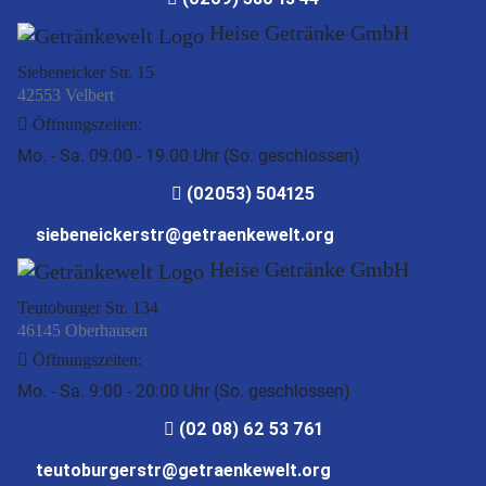
Heise Getränke GmbH
Siebeneicker Str. 15
42553 Velbert
Öffnungszeiten:
Mo. - Sa. 09:00 - 19.00 Uhr (So. geschlossen)
(02053) 504125
siebeneickerstr@getraenkewelt.org
Heise Getränke GmbH
Teutoburger Str. 134
46145 Oberhausen
Öffnungszeiten:
Mo. - Sa. 9:00 - 20:00 Uhr (So. geschlossen)
(02 08) 62 53 761
teutoburgerstr@getraenkewelt.org