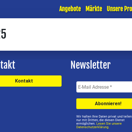
Angebote
Märkte
Unsere Pr
25
takt
Newsletter
Kontakt
Wir halten Ihre Daten privat und teilen
nur mit Dritten, die diesen Dienst
ermöglichen.
Lesen Sie unsere
Datenschutzerklärung.