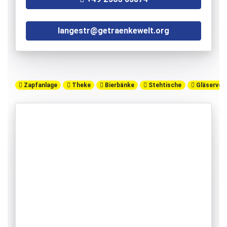
langestr@getraenkewelt.org
Zapfanlage
Theke
Bierbänke
Stehtische
Gläserverl